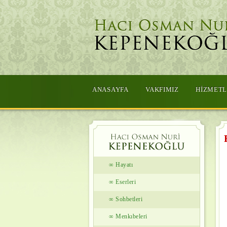
ANASAYFA
VAKFIMIZ
HİZMETL
∞ Hayatı
∞ Eserleri
∞ Sohbetleri
∞ Menkıbeleri