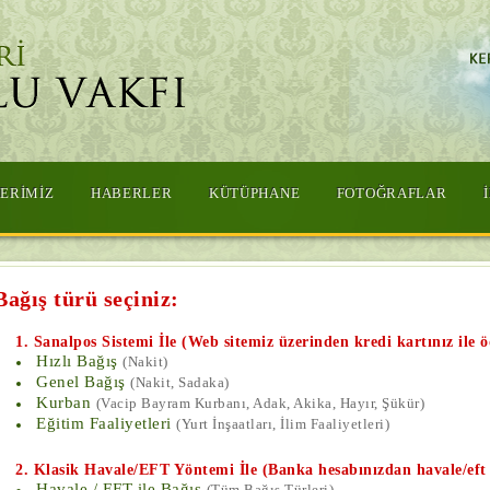
ERİMİZ
HABERLER
KÜTÜPHANE
FOTOĞRAFLAR
Bağış türü seçiniz:
1. Sanalpos Sistemi İle (Web sitemiz üzerinden kredi kartınız ile ö
Hızlı Bağış
(Nakit)
Genel Bağış
(Nakit, Sadaka)
Kurban
(Vacip Bayram Kurbanı, Adak, Akika, Hayır, Şükür)
Eğitim Faaliyetleri
(Yurt İnşaatları, İlim Faaliyetleri)
2. Klasik Havale/EFT Yöntemi İle (Banka hesabınızdan havale/eft i
Havale / EFT ile Bağış
(Tüm Bağış Türleri)